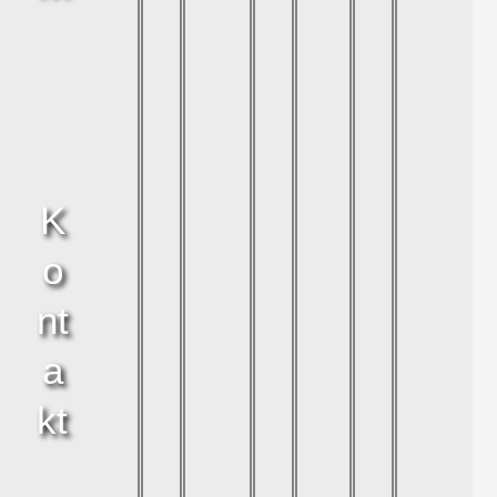
K
o
nt
a
kt