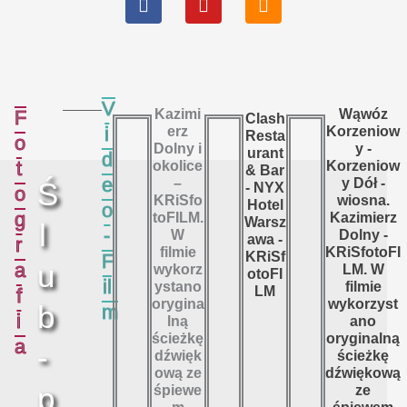
o
e
r
k
a
m
V
F
Kazimi
Wąwóz
Clash
i
erz
Korzeniow
Resta
o
Dolny i
y -
urant
d
t
okolice
Korzeniow
& Bar
e
–
y Dół -
Ś
- NYX
o
KRiSfo
wiosna.
Hotel
o
g
toFILM.
Kazimierz
Warsz
l
-
W
Dolny -
awa -
r
filmie
KRiSfotoFI
KRiSf
F
u
a
wykorz
LM. W
otoFI
il
ystano
filmie
LM
f
orygina
wykorzyst
b
m
i
lną
ano
ścieżkę
oryginalną
a
-
dźwięk
ścieżkę
ową ze
dźwiękową
p
śpiewe
ze